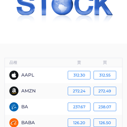
Trader
品種
賣
買
AAPL
312.30
312.55
AMZN
272.24
272.49
BA
237.67
238.07
BABA
126.20
126.50