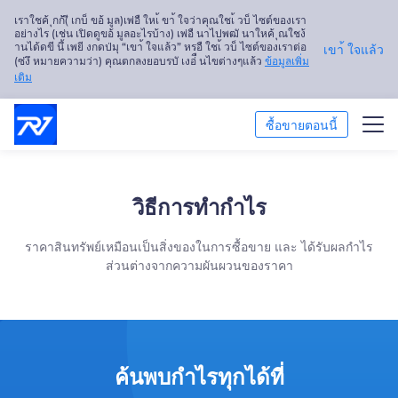
เราใชค้ ุกก้(ี เกบ็ ขอ้ มูล)เพ่อื ใหเ้ ขา้ ใจว่าคุณใชเ้ วบ็ ไซต์ของเรา
อย่างไร (เช่น เปิดดูขอ้ มูลอะไรบ้าง) เพ่อื นาไปพฒั นาใหค้ ุณใชง้
านได้ดขี นึ้ เพยี งกดป่มุ “เขา้ ใจแล้ว” หรอื ใชเ้ วบ็ ไซต์ของเราต่อ
เขา้ ใจแล้ว
(ซ่งึ หมายความว่า) คุณตกลงยอบรบั เงอ่ื นไขต่างๆแล้ว
ข้อมูลเพิ่ม
เติม
ซื้อขายตอนนี้
ซื้อขาย
วิธีการทำกำไร
แพลตฟอร์ม
ราคาสินทรัพย์เหมือนเป็นสิ่งของในการซื้อขาย และ ได้รับผลกำไร
การวิเคราะห์ตลาด
ส่วนต่างจากความผันผวนของราคา
การศึกษา
เกี่ยวกับเรา
ค้นพบกำไรทุกได้ที่