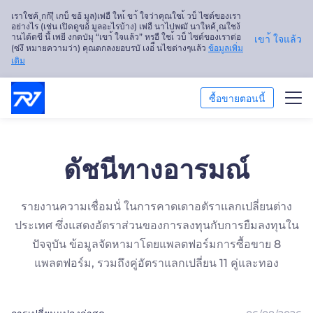
เราใชค้ ุกก้(ี เกบ็ ขอ้ มูล)เพ่อื ใหเ้ ขา้ ใจว่าคุณใชเ้ วบ็ ไซต์ของเรา
อย่างไร (เช่น เปิดดูขอ้ มูลอะไรบ้าง) เพ่อื นาไปพฒั นาใหค้ ุณใชง้
านได้ดขี นึ้ เพยี งกดป่มุ “เขา้ ใจแล้ว” หรอื ใชเ้ วบ็ ไซต์ของเราต่อ
เขา้ ใจแล้ว
(ซ่งึ หมายความว่า) คุณตกลงยอบรบั เงอ่ื นไขต่างๆแล้ว
ข้อมูลเพิ่ม
เติม
ซื้อขายตอนนี้
ซื้อขาย
ดัชนีทางอารมณ์
แพลตฟอร์ม
รายงานความเชื่อมนั่ ในการคาดเดาอตัราแลกเปลี่ยนต่าง
การวิเคราะห์ตลาด
ประเทศ ซึ่งแสดงอัตราส่วนของการลงทุนกับการยืมลงทุนใน
การศึกษา
ปัจจุบัน ข้อมูลจัดหามาโดยแพลตฟอร์มการซื้อขาย 8
แพลตฟอร์ม, รวมถึงคู่อัตราแลกเปลี่ยน 11 คู่และทอง
เกี่ยวกับเรา