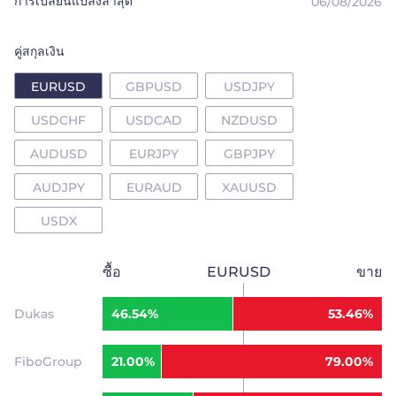
การเปลี่ยนแปลงล่าสุด
ไทย
06/08/2026
Trader
คู่สกุลเงิน
EURUSD
GBPUSD
USDJPY
USDCHF
USDCAD
NZDUSD
AUDUSD
EURJPY
GBPJPY
AUDJPY
EURAUD
XAUUSD
USDX
ซื้อ
EURUSD
ขาย
Dukas
46.54%
53.46%
FiboGroup
21.00%
79.00%