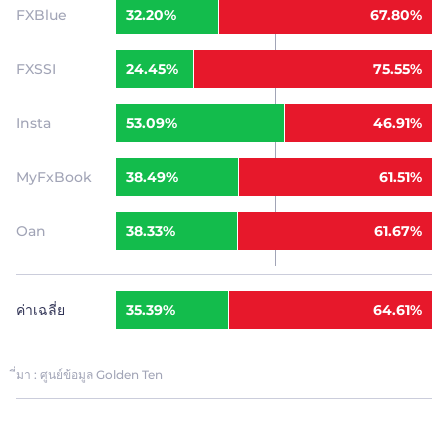
FXBlue
32.20%
67.80%
FXSSI
24.45%
75.55%
Insta
53.09%
46.91%
MyFxBook
38.49%
61.51%
Oan
38.33%
61.67%
ค่าเฉลี่ย
35.39%
64.61%
ี่มา : ศูนย์ข้อมูล Golden Ten